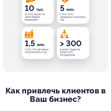
10
5
тыс.
млн.
10 000 акций на
5 000 000
сайте Biglion
проданных купонов в
ежедневно
год
1,5
> 300
млн.
1 500 000 активных
в штате трудится
покупателей в год
более 300
сотрудников
Как привлечь клиентов в
Ваш бизнес?