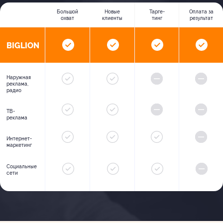
Большой
Новые
Тарге-
Оплата за
охват
клиенты
тинг
результат
BIGLION
Наружная
реклама,
радио
ТВ-
реклама
Интернет-
маркетинг
Социальные
сети