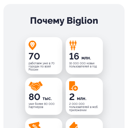
Почему Biglion
70
16
млн.
работаем уже в 70
16 000 000 новых
городах по всей
пользователей в год
России
80
2
тыс.
млн.
уже более 80 000
2 000 000
партнеров
пользователей в моб.
приложении