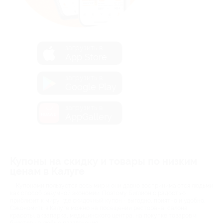
загрузить в
App Store
загрузить в
Google Play
загрузить в
AppGallery
Купоны на скидку и товары по низким
ценам в Калуге
Купонами пользуется весь мир и они давно воспринимаются людьми
как способ разумной экономии. Поэтому Биглион с радостью
приблизит к миру, где скидочный купон - выгодно, приятно и удобно.
Сэкономить в Калуге можно на посещении ресторана, салона
красоты, аквапарка, медицинского центра, на покупке товаров и
билетов на любые развлечения.