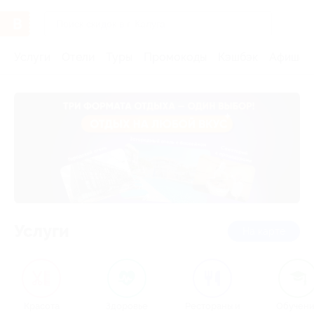
Услуги
Отели
Туры
Промокоды
Кэшбэк
Афиша 
Услуги
на карте
Красота
Здоровье
Рестораны и
Обучен