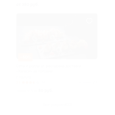
берега; перейти можно по
от 350 руб.
понтонному мосту)
–50%
Сеты и роллы от ресторана доставки
«Хигаси» за полцены
г. Калуга
3.5
(34)
Куплено 158
50 руб.
скидка 50% за
все услуги (403)