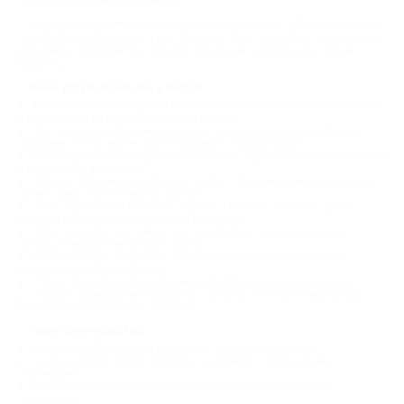
На Биглионе размер скидки по купону достигает 90% и каждый день
появляются новые акции и распродажи. Легко и приятно пользоваться
услугами и приобретать подарки для друзей и близких без вреда
бюджету.
Наши услуги по акциям в Калуге:
Развлечения: насладиться речными и конными прогулками, сходить
в боулинг или на пейнтбол, пройти квесты.
Рестораны и кафе: романтические ужины и посиделки в баре с
друзьями теперь можно организовывать гораздо чаще!
Красота и здоровье: сделать маникюр и педикюр в салонах красоты
в Калуге, УЗИ в клиниках.
Фитнес: абонементы в фитнес-клубы с безлимитным посещением, а
также танцы, йога и многое другое.
Туры: отдохнуть в Таиланде, Турции, Испании, Греции и других
странах без серьезного удара по кошельку.
Авто: шиномонтаж, химчистка, тонировка стекол и заправка
кондиционера для железного друга.
Купить товары для дома и детей, мебель, бытовую технику и
электронику, обувь и одежду.
Отели: в Калуге найдется номер для отдыха по выгодной цене.
Кэшбэк - возвращение средств с покупок в интернет-магазинах и
бронирования билетов и гостиниц.
Наши преимущества:
Большой выбор услуг и товаров от известных брендов.
Скидки до 90%. Biglion работает напрямую с компаниями-
партнерами.
Приобретение купонов с помощью удобного мобильного
приложения.