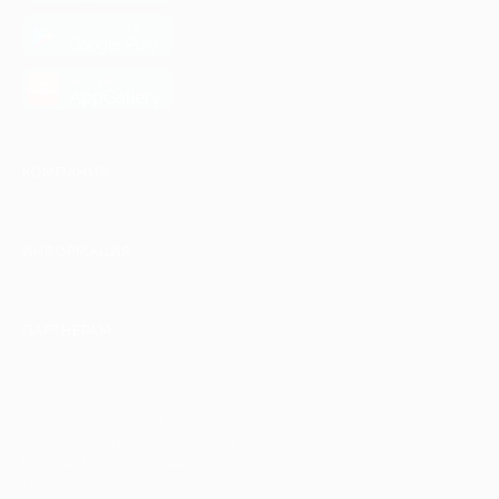
загрузить в
Google Play
загрузить в
AppGallery
КОМПАНИЯ
ИНФОРМАЦИЯ
ПАРТНЕРАМ
© 2010-2026 BIGLION
Обработка персональных данных
Пользовательское соглашение
Публичная оферта