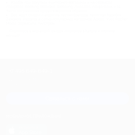
Кэшбэк при покупках в интернет-магазинах и на сервисах
Aliexpress, Booking, М.Видео, Samsung, Aviasales, Альфа-Банк и тд.
Часть потраченных средств вернется обратно.
Вас ждут скидки и акции на тысячи брендов, таких как Карибия,
Zамания, Kidzania и сотни популярных магазинов: Adidas, Yves Rocher,
Modis, Здравсити, Ангстрем.
Окунитесь в мир акций, скидок и купонов в Калуге и платите
меньше!
+7 495 649-649-1
Для звонка из Москвы
и регионов России
Связаться с нами
МОБИЛЬНОЕ ПРИЛОЖЕНИЕ
загрузить в
App Store