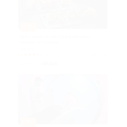
–50%
Сеты и роллы от ресторана доставки
«Хигаси» за полцены
г. Калуга
3.5
(34)
Куплено 158
50 руб.
скидка 50% за
–20%