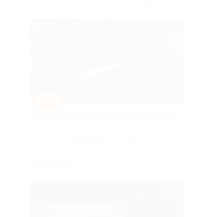
кафе
–30%
Прогулка или экскурсия по Оке на теплоходе
со скидкой
г. Калуга, ул. Воробьевская, д. 26
(посадка осуществляется с правого
Куплено 160
берега; перейти можно по
от 350 руб.
понтонному мосту)