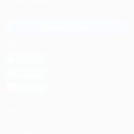
+7 495 649-649-1
Для звонка из Москвы
и регионов России
Связаться с нами
МОБИЛЬНОЕ ПРИЛОЖЕНИЕ
загрузить в
App Store
загрузить в
Google Play
загрузить в
AppGallery
КОМПАНИЯ
ИНФОРМАЦИЯ