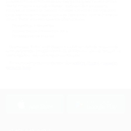
дезодорантами, антибактериальными растворами. Скидки аптеки
"Ригла" полезны и молодым мамам: здесь выгодно заказывать
подгузники и пелёнки, детское питание, косметику и игрушки со
скидками по промокодам и купонам. Кроме того, привлекательные
цены в "Ригла" и на медицинское оборудование:
Термометры и тонометры;
Устройства для промывания носа;
Ортопедические изделия.
Промокоды "Ригла" дают скидки и на фитнес-товары: массажёры,
миостимуляторы, продукты питания. Выбирайте нужный продукт на
сайте rigla.ru и получайте приятные бонусы!
Также посмотрите наши интересные
крем от Clinique
и
акции от
магазина Виши
загрузить в
загрузить в
App Store
Google Play