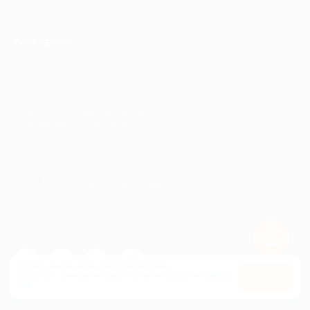
ПАРТНЕРАМ
© 2010-2026 BIGLION
Обработка персональных данных
Пользовательское соглашение
Публичная оферта
Гарантия, поддержка
24 часа и возврат средств
Перейти на полную версию сайта
Используем куки, чтобы сайт работал лучше.
Оставаясь с нами, вы соглашаетесь на использование
файлов
Оk
куки.