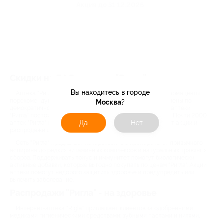
Акция до 31.12.2026
Скидки на БАД в аптеке "Ригла"
Вы находитесь в городе
Аптека "Ригла" - сеть центров здоровья, где опытные фармацевты
порекомендуют лекарства и средства для красоты и гигиены по
Москва
?
демократичной цене. Со скидками по купонам интернет-аптеки
"Ригла" постоянная забота о здоровье доступна каждому. Почти 2000
Да
Нет
аптек "Ригла" в Калуге и регионах и сайт rigla.ru объявляют акции и
распродажи для покупателей.
Сеть "Ригла" предлагает лекарственные препараты от привычного
аспирина до редких витаминных комплексов и натуральных травяных
сборов. Поддерживать тонус и иммунитет помогут биологически
активные добавки, которые выгодно покупать по ценам "Ригла". Акции
аптеки помогут недорого защитить здоровье и предупредить или
вылечить заболевание.
Распродажи "Ригла" - на здоровье
Интернет-аптека "Rigla" приглашает клиентов за одобренными
медиками гигиеническими средствами: зубными пастами и нитями,