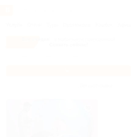
Услуги
Отели
Туры
Промокоды
Кэшбэк
Афиша 
Все скидки
- в мобильном приложении!
Скачать сейчас!
Главная
Услуги
Здоровье
МРТ
МРТ
Без сортировки