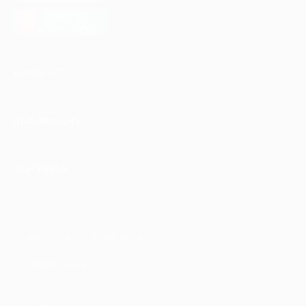
загрузить в
AppGallery
КОМПАНИЯ
ИНФОРМАЦИЯ
ПАРТНЕРАМ
© 2010-2026 BIGLION
Обработка персональных данных
Пользовательское соглашение
Публичная оферта
Гарантия, поддержка