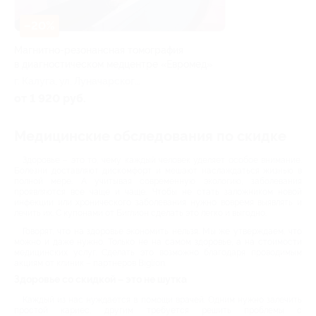
–20%
Магнитно-резонансная томография
в диагностическом медцентре «Евромед»
г. Калуга, ул. Луначарского,
д. 57
от 1 920 руб.
Медицинские обследования по скидке
Здоровье – это то, чему каждый человек уделяет особое внимание.
Болезни доставляют дискомфорт и мешают наслаждаться жизнью в
полной мере. А учитывая современную экологию, заболевания
проявляются все чаще и чаще. Чтобы не стать заложником новой
инфекции или хронического заболевания нужно вовремя выявлять и
лечить их. С купонами от Биглион сделать это легко и выгодно.
Говорят, что на здоровье экономить нельзя. Мы же утверждаем, что
можно и даже нужно. Только не на самом здоровье, а на стоимости
медицинских услуг. Сделать это возможно благодаря проводимым
акциям от клиник – партнеров Biglion.
Здоровье со скидкой – это не шутка
Каждый из нас нуждается в помощи врачей. Одним нужно залечить
простой кариес, другим требуется решить проблемы с