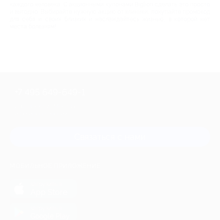
каждого человека. С акционными купонами Biglion сделать это просто
и выгодно. Выбирайте нужную акцию от клиники, покупайте промокод
для себя и своих близких и наслаждайтесь жизнью, в которой нет
места болезням!
+7 495 649-649-1
Для звонка из Москвы
и регионов России
Связаться с нами
МОБИЛЬНОЕ ПРИЛОЖЕНИЕ
загрузить в
App Store
загрузить в
Google Play