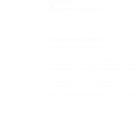
События
Загляни в будущее
Скидки на услуги
В современном мире вам могут предложить множес
проблему. Услуги по купонам – это отличная воз
Ужин в ресторане, установка пломбы или новая ст
качестве результата. Biglion сотрудничает с про
договариваются о лучших условиях для вас. Тольк
Мир скидок на услуги позволит вам не только ощу
по фехтованию или лепке из полимерной глины. Кт
их стоимости, станут вам теперь доступны.
Biglion открывает для вас двери в мир безгранич
есть возможность поддерживать свою машину в ид