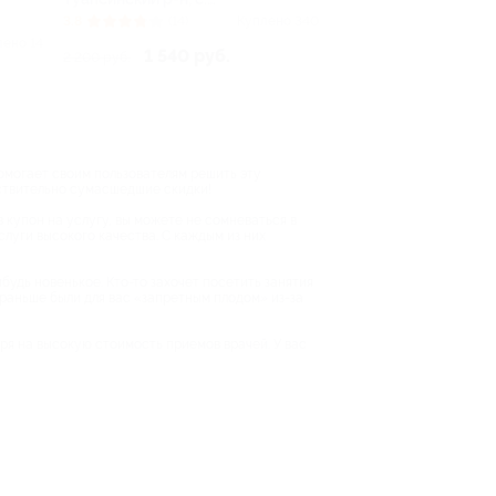
Ольгинка, ул.
3.8
(14)
Куплено 340
Набережная, д. 2
лено 14
1 540 руб.
2 200 руб.
помогает своим пользователям решить эту
йствительно сумасшедшие скидки!
в купон на услугу, вы можете не сомневаться в
слуги высокого качества. С каждым из них
будь новенькое. Кто-то захочет посетить занятия
е раньше были для вас «запретным плодом» из-за
тря на высокую стоимость приемов врачей. У вас