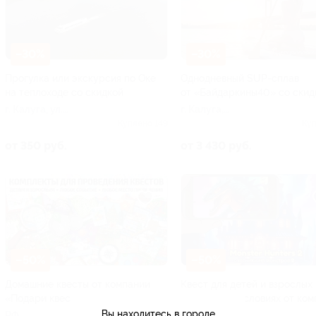
–30%
–30%
Прогулка или экскурсия по Оке
Однодневный SUP-сплав
на теплоходе со скидкой
от «Байдаркины40» со скид
г. Калуга, ул.
г. Калуга,
Воробьевская, д. 26
Социалистическая ул., д.
Куплено 149
Куп
(посадка
11
от 350 руб.
от 3 430 руб.
осуществляется с
правого берега;
перейти можно по
понтонному мосту)
–50%
–50%
Домашние квесты от компании
Квест для детей и взрослых
«Подари квест»
в домашних условиях от ко
«Квест лаб»
Вы находитесь в городе
РФ