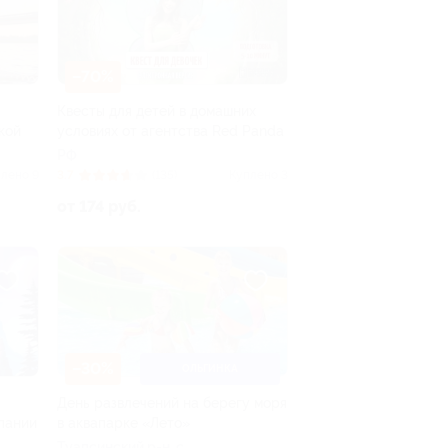
–70%
Квесты для детей в домашних
кой
условиях от агентства Red Panda
РФ
лено 9
3.7
(135)
Куплено 3
от 174 руб.
–30%
ОЛЬГИНКА
День развлечений на берегу моря
мпании
в аквапарке «Лето»
Туапсинский р-н, c.