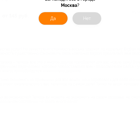
Москва
?
РФ
Куплено 23
Куп
от 145 руб.
Да
Нет
от 140 руб.
тво услуг! Но зачастую их стоимость весьма ударяет по кошельку. Biglion 
можность существенно сэкономить. Ведь компания Biglion предлагает вам де
рижка – теперь все это и многое другое приобретет для вас новую цену! Взя
веренными партнерами, которые предоставляют вам - пользователям сайта - у
о вам услуги обойдутся значительно дешевле.
тимо экономить на привычных для вас вещах, но и опробовать для себя что-ни
о знает, сколько всего у вас талантов на самом деле! Также те вещи, которы
ных возможностей! Теперь вы можете не экономить на своем здоровье, не смо
еальном состоянии, не тратя много денег.