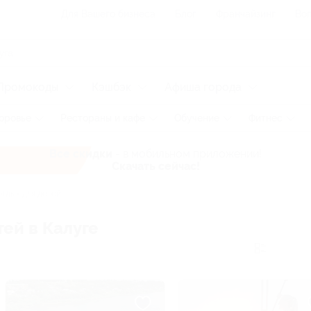
Для Вашего бизнеса
Блог
Франчайзинг
Воп
Промокоды
Кэшбэк
Афиша города
оровье
Рестораны и кафе
Обучение
Фитнес
Все скидки
- в мобильном приложении!
Скачать сейчас!
тдых для детей
ей в Калуге