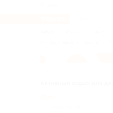
Калуга
Услуги
Отели
Туры
Все
Афиша города
Красота
Зд
Главная
Услуги
Дети
Активный о
Активный отдых для дет
Дети
Активный отдых для
детей
(6)