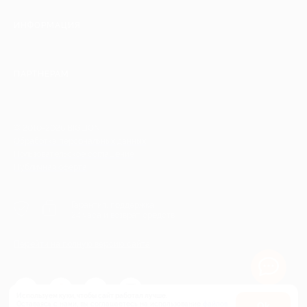
ИНФОРМАЦИЯ
ПАРТНЕРАМ
© 2010-2026 BIGLION
Обработка персональных данных
Пользовательское соглашение
Публичная оферта
Гарантия, поддержка
24 часа и возврат средств
Перейти на полную версию сайта
Используем куки, чтобы сайт работал лучше.
Оставаясь с нами, вы соглашаетесь на использование
файлов
Оk