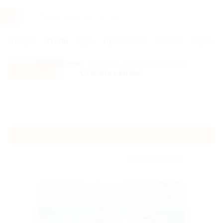
Услуги
Отели
Туры
Промокоды
Кэшбэк
Афиша 
Все скидки
- в мобильном приложении!
Скачать сейчас!
Главная
Отели
Поволжье
Казань
Казань
Без сортировки