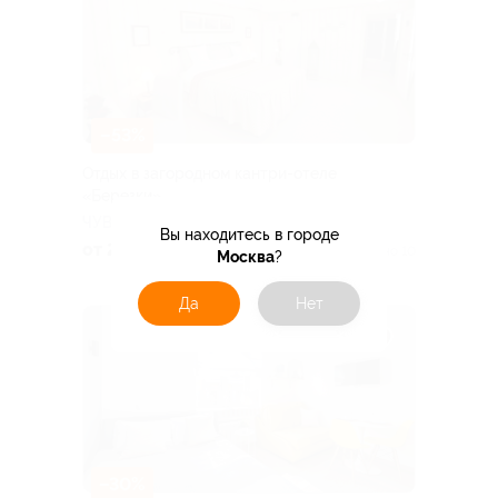
–53%
Отдых в загородном кантри-отеле
«Березки»
ЧУВАШСКАЯ РЕСПУБЛИКА
Вы находитесь в городе
от 2 585 руб.
Куплено 10
Москва
?
Да
Нет
–30%