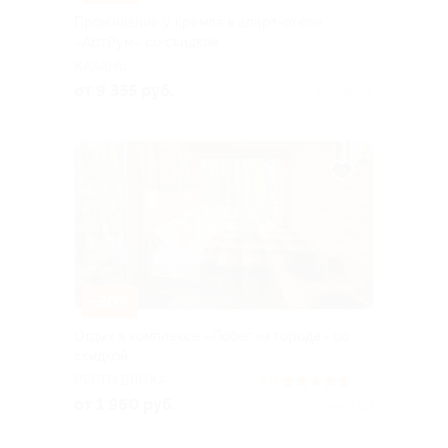
Проживание у кремля в апарт-отеле
«AртРум» со скидкой
КАЗАНЬ
от 9 355 руб.
Куплено 5
–30%
Отдых в комплексе «Побег из города» со
скидкой
РЕСПУБЛИКА
5.0
(10)
БАШКОРТОСТАН
от 1 960 руб.
Куплено 151