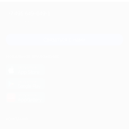
+7 495 649-649-1
Для звонка из Москвы
и регионов России
Связаться с нами
МОБИЛЬНОЕ ПРИЛОЖЕНИЕ
загрузить в
App Store
загрузить в
Google Play
загрузить в
AppGallery
КОМПАНИЯ