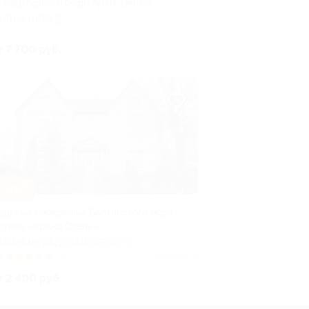
т квартирного бюро Apart-Deluxe
АЛИНИНГРАД
т 7 700 руб.
–40%
тдых на побережье Балтийского моря
 отеле «Кранц Отель»
АЛИНИНГРАДСКАЯ ОБЛАСТЬ
9
(4)
Куплено 87
т 2 400 руб.