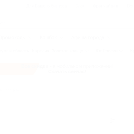
Для Вашего бизнеса
Блог
Франчайзинг
Воп
Промокоды
Кэшбэк
Афиша города
ург и область
Карелия
Золотое кольцо
Юг России
К
Все скидки
- в мобильном приложении!
Скачать сейчас!
алининград