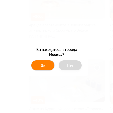
–30%
Аренда апартаментов в Зеленоградске
А
от квартирного бюро Apart-Deluxe
н
КАЛИНИНГРАД
К
от 5 852 руб.
о
Вы находитесь в городе
Москва
?
Да
Нет
–40%
Отдых на Куршской косе в отеле «Терраса»
А