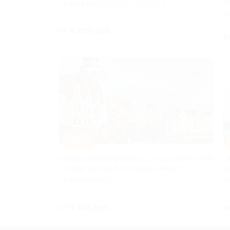
о
КАЛИНИНГРАДСКАЯ ОБЛАСТЬ
К
Куплено 18
от 4 200 руб.
о
–30%
Аренда апартаментов на Суздальской улице
О
от квартирного бюро Apart-Deluxe
в
КАЛИНИНГРАД
К
Куплено 5
4.
от 4 312 руб.
о