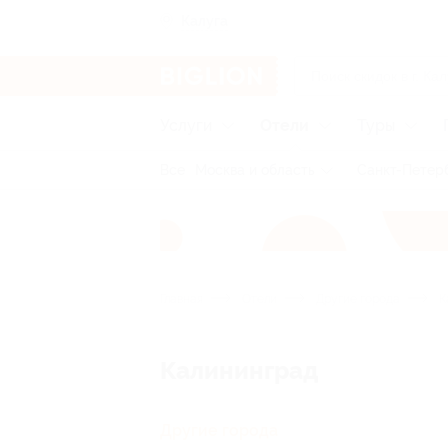
Калуга
Услуги
Отели
Туры
Все
Москва и область
Санкт-Петерб
Главная
Отели
Другие города
К
Калининград
Другие города