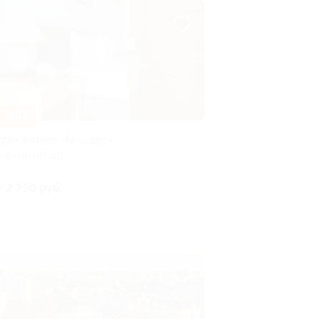
–45%
тдых в отеле «Бэсэдэр»
АЛИНИНГРАД
т 2 750 руб.