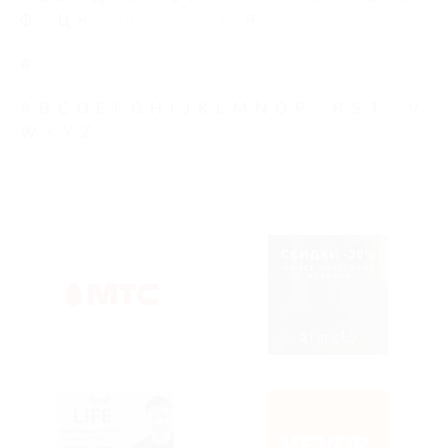
Ф
Х
Ц
Ч
Ш
Щ
Ъ
Ы
Ь
Э
Ю
Я
#
A
B
C
D
E
F
G
H
I
J
K
L
M
N
O
P
Q
R
S
T
U
V
W
X
Y
Z