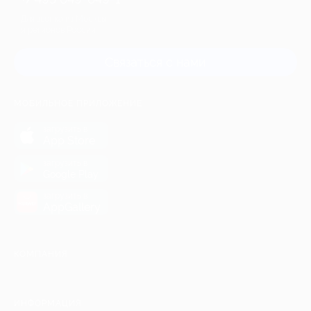
Для звонка из Москвы
и регионов России
Связаться с нами
МОБИЛЬНОЕ ПРИЛОЖЕНИЕ
загрузить в
App Store
загрузить в
Google Play
загрузить в
AppGallery
КОМПАНИЯ
ИНФОРМАЦИЯ