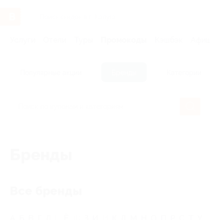
Услуги
Отели
Туры
Промокоды
Кэшбэк
Афиша 
Популярные акции
Бренды
Категории
Бренды
Все бренды
А
Б
В
Г
Д
Е
Ё
Ж
З
И
Й
К
Л
М
Н
О
П
Р
С
Т
У