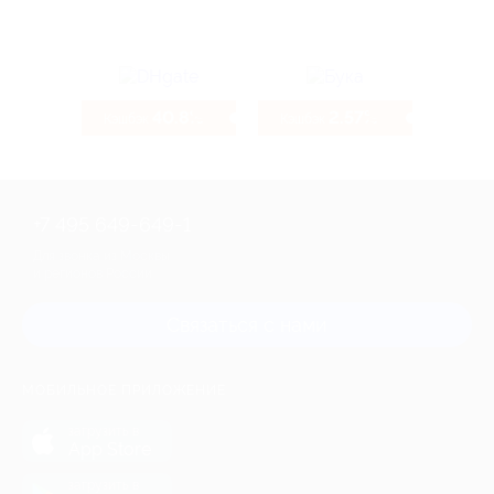
40.8%
2.57%
Кэшбэк
Кэшбэк
+7 495 649-649-1
Для звонка из Москвы
и регионов России
Связаться с нами
МОБИЛЬНОЕ ПРИЛОЖЕНИЕ
загрузить в
App Store
загрузить в