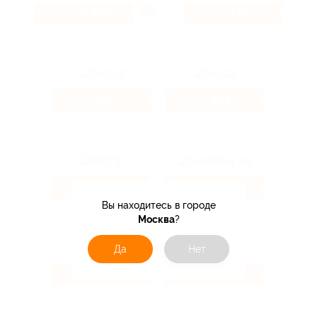
0.38%
4.4%
Кэшбэк
Кэшбэк
6%
42 ₽
Кэшбэк
Кэшбэк
4.62%
1.6%
Кэшбэк
Кэшбэк
Вы находитесь в городе
Москва
?
Да
Нет
10.4%
2.47%
Кэшбэк
Кэшбэк