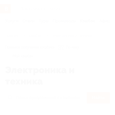
Услуги
Отели
Туры
Промокоды
Кэшбэк
Афиша 
Главная
Кэшбэк
Электроника и техника
Правила получения кэшбэка
По чеку
Мой кэшбэк
Электроника и
техника
Найти