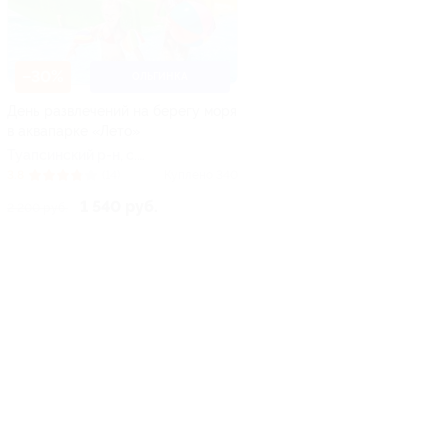
–30%
ОЛЬГИНКА
День развлечений на берегу моря
в аквапарке «Лето»
Туапсинский р-н, c.
Ольгинка, ул.
3.8
(14)
Куплено 340
Набережная, д. 2
1 540 руб.
2 200 руб.