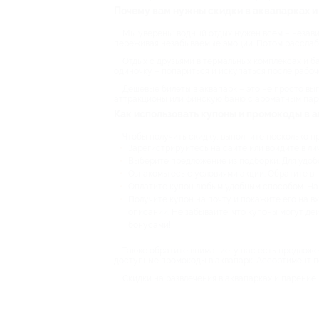
Почему вам нужны скидки в аквапарках и
Мы уверены: водный отдых нужен всем – незави
переживая незабываемые эмоции. Потом расслабит
Отдых с друзьями в термальных комплексах и б
одиночку – попариться и искупаться после рабоче
Дешевые билеты в аквапарк – это не просто вы
аттракционы или финскую баню с ароматным паро
Как использовать купоны и промокоды в а
Чтобы получить скидку, выполните несколько п
Зарегистрируйтесь на сайте или войдите в ли
Выберите предложение из подборки. Для удобс
Ознакомьтесь с условиями акции. Обратите в
Оплатите купон любым удобным способом. Нап
Получите купон на почту и покажите его на вх
описании. Не забывайте, что купоны могут де
бонусами!
Также обратите внимание: у нас есть предложен
доступные промокоды в аквапарк. Ассортимент по
Скидки на развлечения в аквапарках и парение 