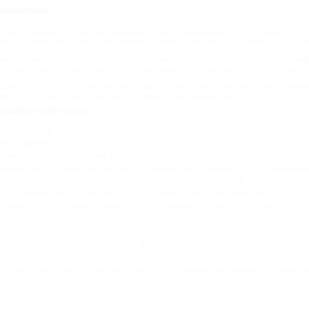
 аквазонах?
симо от возраста и сезона. Семейный отдых в аквапарке – это отличный спос
ься в джакузи и поесть мороженого в кафе. И все это по купонам – со скид
анях – прекрасный план на выходные. Вы можете ходить туда хоть каждую нед
го дня. Ведь большинство акций в аквапарках и термах действуют и в будни 
годно. Это способ сделать wellness-досуг полноценной частью жизни. И нев
м. Такой отдых будет приятным и поможет как следует расслабиться.
квапарк или сауну
ростых шагов:
чный кабинет Биглион.
тва отфильтруйте по цене, рейтингу или популярности.
нимание на срок действия, формат посещения, включенные услуги и возможны
ример, банковской картой, СБП или электронным кошельком.
оде с экрана смартфона. Иногда купон является входным билетом, иногда – д
йствовать и на дополнительные услуги – например, прокат полотенец или ар
ия в разных городах России. Если вы отправились в отпуск, просто смените 
стоянно обновляется, так что советуем заглядывать почаще.
в сауне – выгодный и полезный отдых для всех возрастов. Зарядитесь энергие