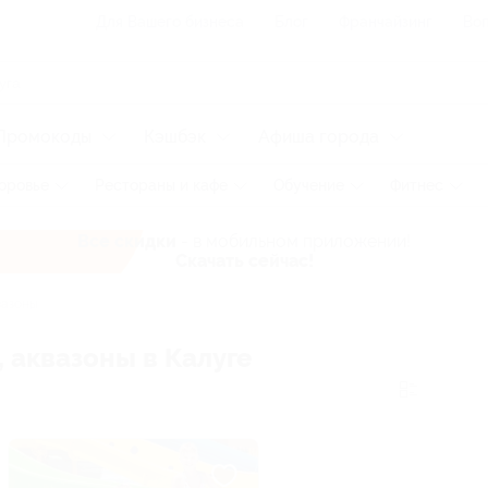
Для Вашего бизнеса
Блог
Франчайзинг
Воп
Промокоды
Кэшбэк
Афиша города
оровье
Рестораны и кафе
Обучение
Фитнес
Все скидки
- в мобильном приложении!
Скачать сейчас!
азоны
, аквазоны в Калуге