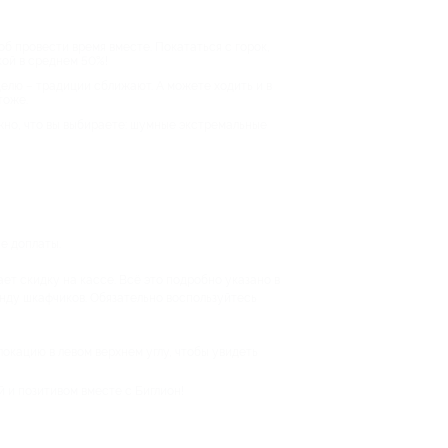
об провести время вместе. Покататься с горок,
кой в среднем 50%!
елю – традиции сближают. А можете ходить и в
тоже.
ажно, что вы выбираете: шумные экстремальные
е доплаты.
ает скидку на кассе. Всё это подробно указано в
енду шкафчиков. Обязательно воспользуйтесь
локацию в левом верхнем углу, чтобы увидеть
й и позитивом вместе с Биглион!