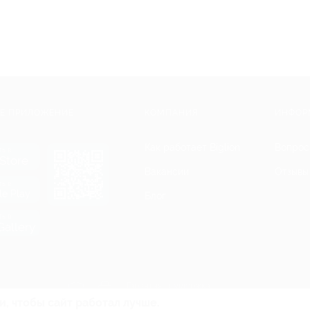
Е ПРИЛОЖЕНИЕ
КОМПАНИЯ
ИНФОР
Как работает Biglion
Вопрос
ть в
Store
Вакансии
Отзывы
ть в
le Play
Блог
ть в
allery
Гарантия, поддержка
24 часа и возврат средств
и, чтобы сайт работал лучше.