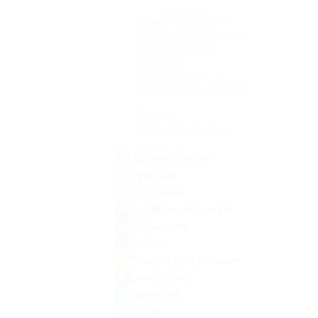
Аквапарки
(1)
Водные прогулки
(3)
Развлечения на воде
(1)
Отдых на свежем
воздухе
(1)
Активный отдых
(1)
Интеллектуальные игры
(10)
Караоке
(1)
Творческие мастер-
классы
(5)
Афиша города
Красота
Здоровье
Рестораны и кафе
Обучение
Фитнес
Товары по купонам
Экскурсии
События
Дети