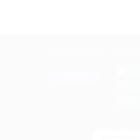
+7 495 649-649-1
МОБИЛЬНО
Для звонка из Москвы
и регионов России
загрузи
App 
Связаться с нами
загрузи
Goog
загрузи
AppG
© 2010-2026 BIGLION
Обработка персональных данных
Используем кук