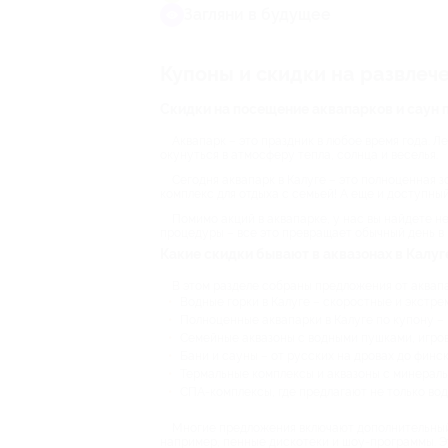
Загляни в будущее
Купоны и скидки на развлеч
Скидки на посещение аквапарков и саун 
Аквапарк – это праздник в любое время года. Ле
окунуться в атмосферу тепла, солнца и веселья.
Сегодня аквапарк в Калуге – это полноценная з
комплекс для отдыха с семьей! А еще и доступный
Помимо акций в аквапарке, у нас вы найдете н
процедуры – все это превращает обычный день в
Какие скидки бывают в аквазонах в Калуг
В этом разделе собраны предложения от аквапа
Водные горки в Калуге – скоростные и экстре
Полноценные аквапарки в Калуге по купону –
Семейные аквазоны с водными пушками, игро
Бани и сауны – от русских на дровах до финс
Термальные комплексы и аквазоны с минераль
СПА-комплексы, где предлагают не только вод
Многие предложения включают дополнительный 
например, пенные дискотеки и шоу-программы. 