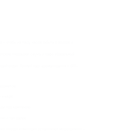
й – чтобы на пару часов забыть о холоде и
детские площадки, сауны и кафе. Идеальный
щий отдых. Теплый пар, ароматерапия и SPA-
форматов:
 и кафе;
нды под компанию;
ми и так далее.
кже иногда аквапарки устраивают мероприятия –