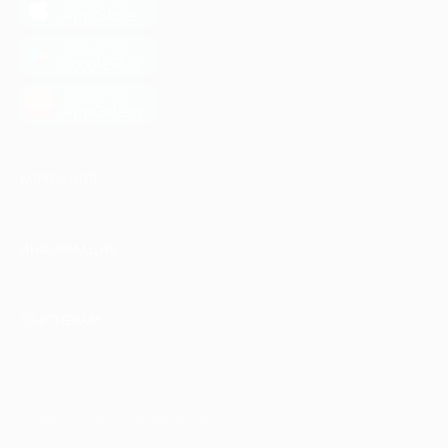
App Store
загрузить в
Google Play
загрузить в
AppGallery
КОМПАНИЯ
ИНФОРМАЦИЯ
ПАРТНЕРАМ
© 2010-2026 BIGLION
Обработка персональных данных
Пользовательское соглашение