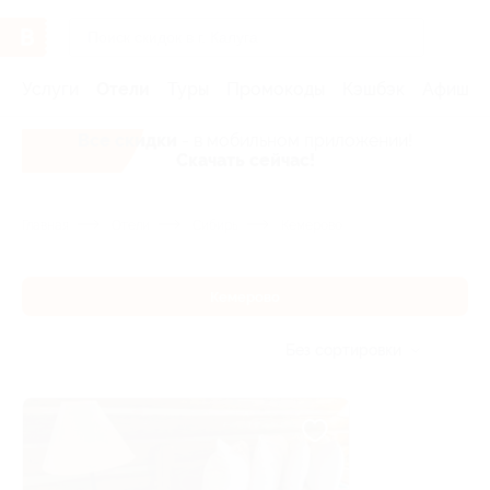
Услуги
Отели
Туры
Промокоды
Кэшбэк
Афиша 
Все скидки
- в мобильном приложении!
Скачать сейчас!
Главная
Отели
Сибирь
Кемерово
Кемерово
Без сортировки