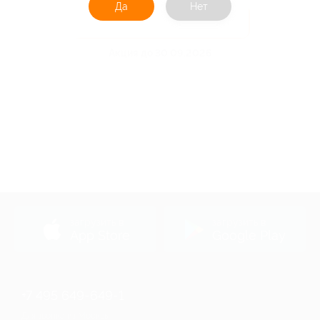
Да
Нет
Получить код
Акция до 30.09.2026
загрузить в
загрузить в
App Store
Google Play
+7 495 649-649-1
Для звонка из Москвы