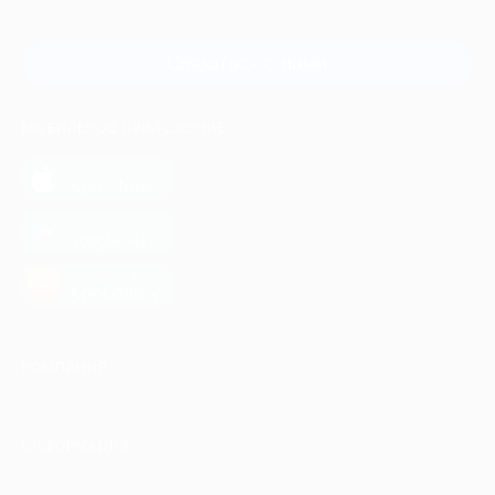
и регионов России
Связаться с нами
МОБИЛЬНОЕ ПРИЛОЖЕНИЕ
загрузить в
App Store
загрузить в
Google Play
загрузить в
AppGallery
КОМПАНИЯ
ИНФОРМАЦИЯ